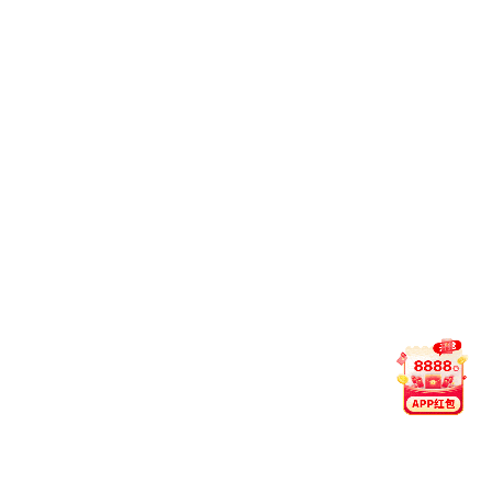
在欧冠赛场的璀璨星空下，马德里竞技与毕尔巴鄂
竞技的碰撞，从来都不...
2026-07-19
聚焦欧冠阿贾克斯面对摩纳哥落后时阵型
在近年的欧洲足坛，阿贾克斯这支曾经以青训摇篮
闻名的荷甲豪门，正试...
2026-07-19