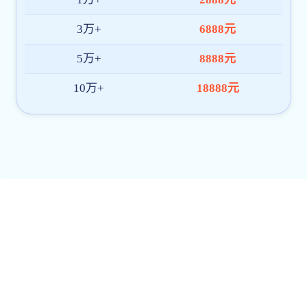
挂死角。那一刻，整个阿兹特克体育场陷入死寂，只有
韩国队替补席上爆发出歇斯底里的欢呼。这个画面虽属
虚构，却代表了韩国队渴望的胜利方程式。无论结果如
何，这场关乎2026世界杯墨西哥vs韩国积分形势的较
量，已经注定成为世界杯记忆中的珍贵片段。当终场哨
声响起，无论是墨西哥球迷的泪水还是韩国球迷的狂
喜，都终
上一篇：
上一篇：很抱歉没有了
下一篇：
加克波2026世界杯带队出线前景