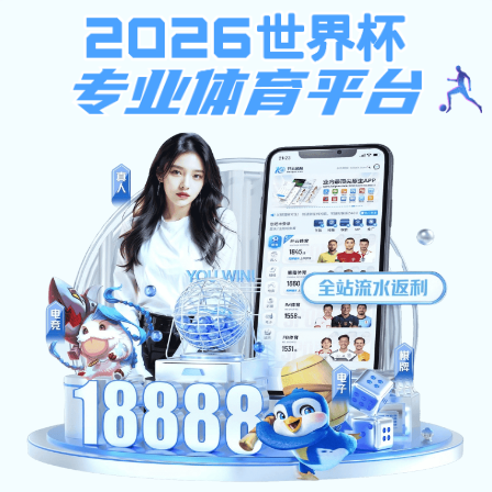
澳门新葡京-娱乐城
· 赛事服务
安全 · 透...
多项技术指标...
WiFi 提前下...
体育头条
独家专访
足球百年赛事
2026世界杯墨西哥vs韩国
积分形势
在足球世界的宏大叙事中，2026年美加墨世界杯如同一
幅正在铺展的史诗画卷，而墨西哥队与韩国队的积分形
势，恰似这幅画卷中最为扑朔迷离的一笔。当阿兹特克
体育场的欢呼声与首尔世界杯竞技场的红魔助威声隔空
碰撞，两支风格迥异的球队正站在历史的十字路口。墨
西哥，这个曾七次举办世界杯的足球国度，如今以东道
主身份再次踏上传奇舞台；韩国，亚洲足坛的常青树，
背负着2002年四强荣耀的余晖，试图在北美大陆撕开新
的荣光。2026世界杯墨西哥vs韩国积分形势，不仅仅是
一组冰冷的数字，更是两种足球哲学、两段不屈征程的